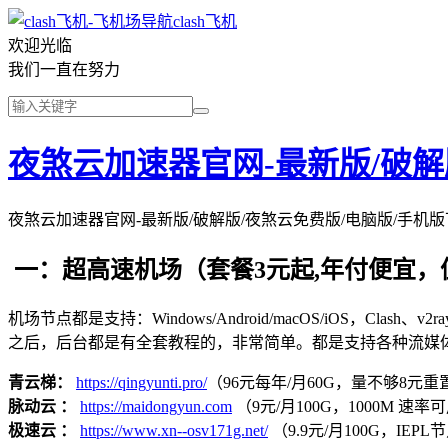
clash飞机
欢迎光临
我们一直在努力
夜煞云加速器官网-最新版/破解
夜煞云加速器官网-最新版/破解版/夜煞云免费版/电脑版/手机
一：超高速机场（套餐3元起,年付便宜，
机场节点都是支持：Windows/Android/macOS/iOS，Clash、
之后，后台都是有全套教程的，非常简单。都是支持各种流媒
青云梯：
https://qingyunti.pro/
（96元每年/月60G，量不够8元重置
脉动云 ：
https://maidongyun.com
（9元/月100G，1000M 速率可用
极速云 ：
https://www.xn--osv171g.net/
（9.9元/月100G，IE